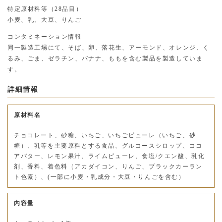
特定原材料等（28品目）
小麦、乳、大豆、りんご
コンタミネーション情報
同一製造工場にて、そば、卵、落花生、アーモンド、オレンジ、く
るみ、ごま、ゼラチン、バナナ、ももを含む製品を製造していま
す。
詳細情報
原材料名
チョコレート、砂糖、いちご、いちごピューレ（いちご、砂
糖）、乳等を主要原料とする食品、グルコースシロップ、ココ
アバター、レモン果汁、ライムピューレ、食塩/クエン酸、乳化
剤、香料、着色料（アカダイコン、りんご、ブラックカーラン
ト色素）、(一部に小麦・乳成分・大豆・りんごを含む）
内容量