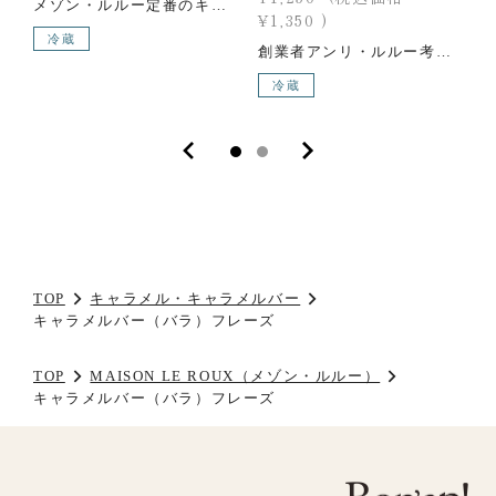
メゾン・ルルー定番のキャラメルを薄くのばし、チョコレートをコーティング。カシスの風味をやさしく包みこんだキャラメルとチョコレートの味わい深いレシピです。 【内容】・カシス ×1
¥1,350
)
冷蔵
創業者アンリ・ルルー考案の「C.B.S®」と3つの人気フレーバーが1個ずつ入ったアソートです。【セット内容】 C.B.S® / フレーズ / ショコラ / シトロンヴェール ×１
冷蔵
TOP
キャラメル・キャラメルバー
キャラメルバー（バラ）フレーズ
TOP
MAISON LE ROUX（メゾン・ルルー）
キャラメルバー（バラ）フレーズ