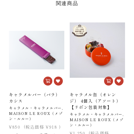
関連商品
キャラメルバー（バラ）
キャラメル缶（オレン
カシス
ジ） 4個入（アソート）
【リボン包装対象】
C
キャラメル・キャラメルバー,
P
MAISON LE ROUX（メゾ
キャラメル・キャラメルバー,
ン・ルルー）
MAISON LE ROUX（メゾ
ン・ルルー）
¥
¥850
(税込価格
¥918
)
¥
¥1,250
(税込価格