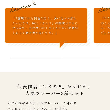
「3種類どれも個性があり、食べ比べが楽し
「た
かったです。特に「カシス」の酸味がクセに
のこ
なる味で、また食べたくなりました。限定感
ら、
もあって満足度が高いです。」
でし
代表作品「C.B.S.®」をはじめ、
人気フレーバー3種セット
それぞれのキャラメルフレーバーに合わせ
チョコレートにもこだわっています。