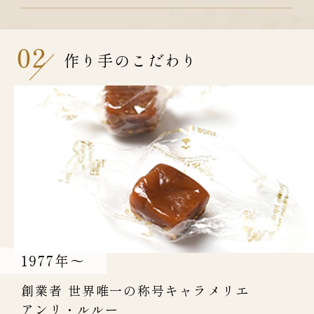
有塩バターとゲランドの塩でキャラメルを炊き、そこにア
ーモンドやヘーゼルナッツ、クルミなどを砕いて合わせ、
完成したのがC.B.S.®です。
作り手のこだわり
塩バターキャラメルはアンリが考案したこのレシピのおか
げで、フランス中、世界中でその名を聞く存在へと変貌し
ます。
キャラメル職人を意味する「キャラメリエ」という言葉は
アンリ自身が名乗った造語ですが、あまりにも衝撃的な味
わいのC.B.S.®を作り出した職人としてお菓子職人の中で
も賞賛され、現在まで彼以外に「キャラメリエ」を名乗る
人は現れていません。
世界唯一のキャラメル職人の称号。それがメゾン・ルルー
の創業者に与えられた栄誉です。
1977
年～
創業者 世界唯一の称号キャラメリエ
アンリ・ルルー