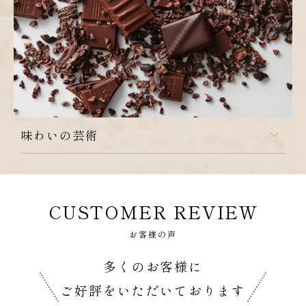
フペーストと呼ばれる状態を形成するためバターを加える
こともあります。これはチョコレートを使ったすべてのコ
ンフィズリーにとってとても重要な下準備となります。
実際にクリームは、ハーブや香辛料のアンフュージョン、
紅茶やコーヒー、アルコールやフルーツのエッセンスなど
の繊細な香りをしっかりと受け止めるのに役立ちます。
味わいの芸術
私たちの作るキャラメルやチョコレートを、その複雑性と
共に楽しんでいただく為にすぐに噛んでしまうのではな
く、舌の上で溶かしながら召し上がっていただく事をお勧
CUSTOMER REVIEW
めしています。そうすることで味の広がりと素材の組み合
わせの妙技をしっかりと感じていただく事が出来ると信じ
お客様の声
ている為です。
一方キャラメルを噛んで食べる事で、キャラメル独自の歯
多くのお客様に
ざわりやテクスチャーを楽しめると意見をいただく事もあ
ります。
ご好評をいただいております
是非皆様のお気に入りの食べ方を発見ください。