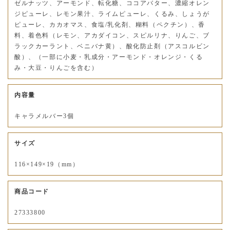
ゼルナッツ、アーモンド、転化糖、ココアバター、濃縮オレン
ジピューレ、レモン果汁、ライムピューレ、くるみ、しょうが
ピューレ、カカオマス、食塩/乳化剤、糊料（ペクチン）、香
料、着色料（レモン、アカダイコン、スピルリナ、りんご、ブ
ラックカーラント、ベニバナ黄）、酸化防止剤（アスコルビン
酸）、（一部に小麦・乳成分・アーモンド・オレンジ・くる
み・大豆・りんごを含む）
内容量
キャラメルバー3個
サイズ
116×149×19（mm）
商品コード
27333800