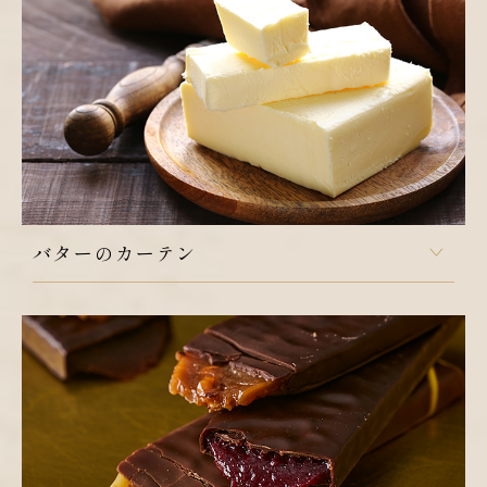
バターのカーテン
フランス北西部にあるブルターニュは海と荒涼たる台地が
特徴的な土地です。
この地方は酪農が盛んで、伝統的にバターが作られてきま
した。
とりわけ大西洋に突き出す半島であるブルターニュはその
海洋性を生かし、「有塩バター」が主に作られてきまし
た。
国内の他の地域でもバター作りは行われていましたが、ほ