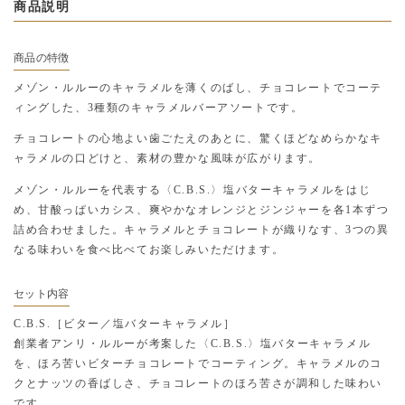
商品説明
商品の特徴
メゾン・ルルーのキャラメルを薄くのばし、チョコレートでコーテ
ィングした、3種類のキャラメルバーアソートです。
チョコレートの心地よい歯ごたえのあとに、驚くほどなめらかなキ
ャラメルの口どけと、素材の豊かな風味が広がります。
メゾン・ルルーを代表する〈C.B.S.〉塩バターキャラメルをはじ
め、甘酸っぱいカシス、爽やかなオレンジとジンジャーを各1本ずつ
詰め合わせました。キャラメルとチョコレートが織りなす、3つの異
なる味わいを食べ比べてお楽しみいただけます。
セット内容
C.B.S.［ビター／塩バターキャラメル］
創業者アンリ・ルルーが考案した〈C.B.S.〉塩バターキャラメル
を、ほろ苦いビターチョコレートでコーティング。キャラメルのコ
クとナッツの香ばしさ、チョコレートのほろ苦さが調和した味わい
です。