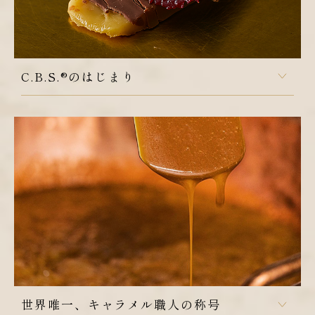
ぼ全て無塩タイプでした。
これがブルターニュ地方とそのほかの地方には「バターの
カーテンがある」と言われる所以です。
C.B.S.®のはじまり
この特徴的なブルターニュのバターを使って商品開発を試
みたアンリは、塩バターキャラメルに、香ばしさと食感を
生み出すナッツを混ぜてC.B.S.®（キャラメル・ブール・
サレ＝塩バターキャラメル）を考案します。1980年にパ
リで開かれた国際コンフィズリーサロンでこの商品は最優
秀ボンボン賞を獲得し、一躍フランス全土で有名となりま
した。
それまでローカルで楽しまれていた塩バターキャラメルを
一気にスターの座に押し上げた立役者、それがアンリの発
明したキャラメルだったのです。
世界唯一、キャラメル職人の称号