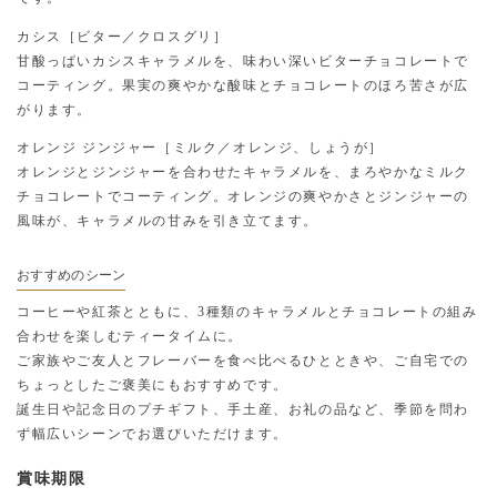
カシス［ビター／クロスグリ］
甘酸っぱいカシスキャラメルを、味わい深いビターチョコレートで
コーティング。果実の爽やかな酸味とチョコレートのほろ苦さが広
がります。
オレンジ ジンジャー［ミルク／オレンジ、しょうが］
オレンジとジンジャーを合わせたキャラメルを、まろやかなミルク
チョコレートでコーティング。オレンジの爽やかさとジンジャーの
風味が、キャラメルの甘みを引き立てます。
おすすめのシーン
コーヒーや紅茶とともに、3種類のキャラメルとチョコレートの組み
合わせを楽しむティータイムに。
ご家族やご友人とフレーバーを食べ比べるひとときや、ご自宅での
ちょっとしたご褒美にもおすすめです。
誕生日や記念日のプチギフト、手土産、お礼の品など、季節を問わ
ず幅広いシーンでお選びいただけます。
賞味期限