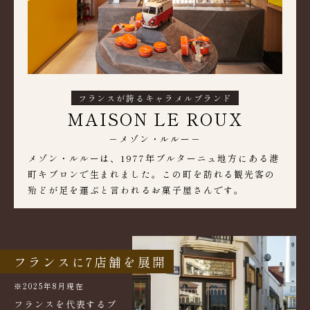
フランスが誇るキャラメルブランド
MAISON LE ROUX
－メゾン・ルルー－
メゾン・ルルーは、1977年ブルターニュ地方にある港
町キブロンで生まれました。この町を訪れる観光客の
殆どが足を運ぶと言われるお菓子屋さんです。
フランスに7店舗を展開
※2025年8月現在
フランスを代表するブ