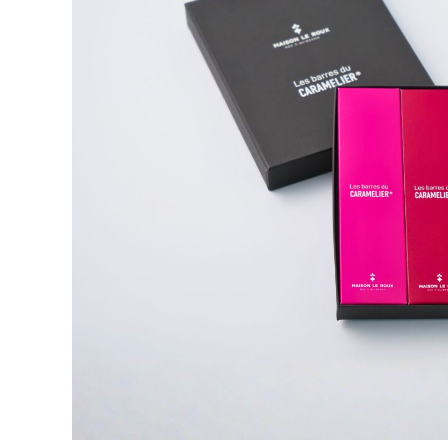
LES JARDINS DE GA
コンフィ
チュール・
ジャルダン ド ガイア
ジャム
LES TERRES
BLANCHES
ワイン・
レ テール ブランシュ
ノン
アルコール
雑貨・
その他