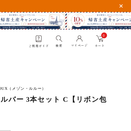
0
マイページ
検索
カート
ご利用ガイド
探す
 ROUX（メゾン・ルルー）
ルバー 3本セット C【リボン包
CONFITURE
PARISIENNE
コンフィチュール パリジェンヌ