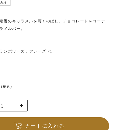
nofasa
紙袋
ノファサ
定番のキャラメルを薄くのばし、チョコレートをコーテ
ラメルバー。
ランボワーズ / フレーズ ×1
円
(税込)
カートに入れる