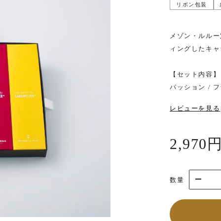
IA
MARTIN-POURET
3,000
～
3,999
円
リボン包装
紅茶・
ハーブティー
マルタンプーレ
4,000
円～
メゾン・ルルー
ィングしたキャ
調味料・
食材
【セット内容】
パッション / フ
レビューを見る
ギフト
セット
2,970
数量