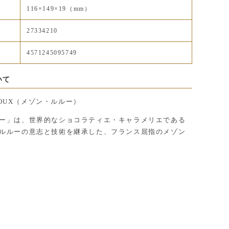
116×149×19（mm）
27334210
4571245095749
いて
 ROUX（メゾン・ルルー）
ー」は、世界的なショコラティエ・キャラメリエである
ルルーの意志と技術を継承した、フランス屈指のメゾン