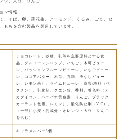
ンジ、大豆、りんご
ョン情報
て、そば、卵、落花生、アーモンド、くるみ、ごま、ゼ
、ももを含む製品を製造しています。
チョコレート、砂糖、乳等を主要原料とする食
品、グルコースシロップ、いちご、木苺ピュー
レ、パッションフルーツピューレ、いちごピュー
レ、ココアバター、木苺、乳糖、洋なしピュー
レ、レモン果汁、ライムピューレ、食塩/糊料（ペ
クチン）、乳化剤、クエン酸、香料、着色料（ア
カダイコン、ベニバナ黄色素、りんご、ブラック
カーラント色素、レモン）、酸化防止剤（V.C）、
（一部に小麦・乳成分・オレンジ・大豆・りんご
を含む）
キャラメルバー3個