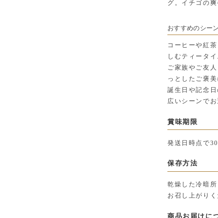
グ。イチゴの爽
おすすめのシー
コーヒーや紅茶
しむティータイ
ご家族やご友人
っとしたご褒美
誕生日や記念日
広いシーンでお
賞味期限
発送日時点で3
保存方法
乾燥した冷暗所
お召し上がりく
商品お届けに