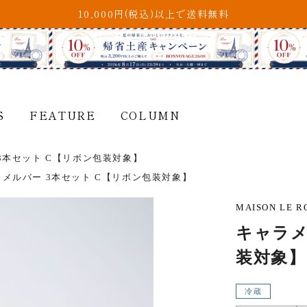
10,000円(税込)以上で送料無料
S
FEATURE
COLUMN
3本セット C【リボン包装対象】
メルバー 3本セット C【リボン包装対象】
PRICE
― 価格から
MAISON LE
～
1,999
円
キャラメ
キャラメル・
LES 2 MARMOTTES
キャラメルバー・
装対象】
レ ドゥ マルモット
キャラメルアイス
2,000
～
2,999
円
冷蔵