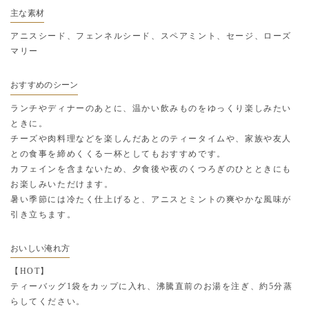
主な素材
アニスシード、フェンネルシード、スペアミント、セージ、ローズ
マリー
おすすめのシーン
ランチやディナーのあとに、温かい飲みものをゆっくり楽しみたい
ときに。
チーズや肉料理などを楽しんだあとのティータイムや、家族や友人
との食事を締めくくる一杯としてもおすすめです。
カフェインを含まないため、夕食後や夜のくつろぎのひとときにも
お楽しみいただけます。
暑い季節には冷たく仕上げると、アニスとミントの爽やかな風味が
引き立ちます。
おいしい淹れ方
【HOT】
ティーバッグ1袋をカップに入れ、沸騰直前のお湯を注ぎ、約5分蒸
らしてください。