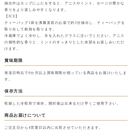
抽出中はカップにふたをすると、アニスやミント、セージの豊かな
香りをより楽しみやすくなります。
【ICE】
ティーバッグ1袋を沸騰直前のお湯で約5分抽出し、ティーバッグを
取り出して粗熱を取ります。
冷蔵庫でよく冷やし、氷を入れたグラスに注いでください。アニス
の個性的な香りと、ミントのすっきりとした余韻をお楽しみいただ
けます。
賞味期限
発送日時点で6か月以上賞味期限が残っている商品をお届けいたしま
す。
保存方法
乾燥した冷暗所で保存。開封後は出来るだけ早くご使用下さい。
商品お届けについて
ご注文日から4営業日以内に出荷させていただきます。