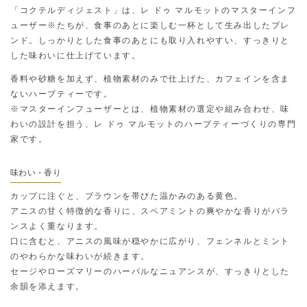
「コクテルディジェスト」は、レ ドゥ マルモットのマスターインフ
ューザー※たちが、食事のあとに楽しむ一杯として生み出したブレ
ンド。しっかりとした食事のあとにも取り入れやすい、すっきりと
した味わいに仕上げています。
香料や砂糖を加えず、植物素材のみで仕上げた、カフェインを含ま
ないハーブティーです。
※マスターインフューザーとは、植物素材の選定や組み合わせ、味
わいの設計を担う、レ ドゥ マルモットのハーブティーづくりの専門
家です。
味わい・香り
カップに注ぐと、ブラウンを帯びた温かみのある黄色。
アニスの甘く特徴的な香りに、スペアミントの爽やかな香りがバラ
ンスよく重なります。
口に含むと、アニスの風味が穏やかに広がり、フェンネルとミント
のやわらかな味わいが続きます。
セージやローズマリーのハーバルなニュアンスが、すっきりとした
余韻を添えます。