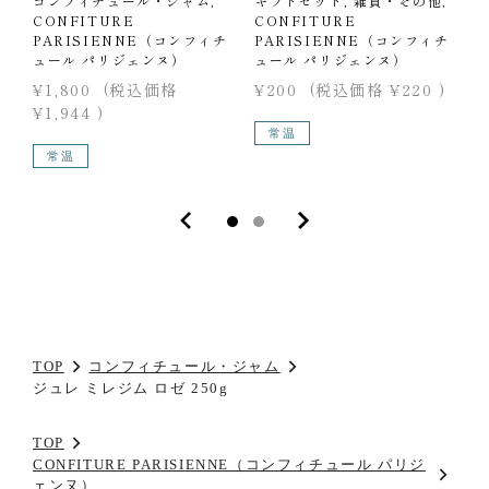
コンフィチュール・ジャム,
ギフトセット, 雑貨・その他,
CONFITURE
CONFITURE
C
PARISIENNE（コンフィチ
PARISIENNE（コンフィチ
P
ュール パリジェンヌ）
ュール パリジェンヌ）
¥1,800
(税込価格
¥200
(税込価格
¥220
)
¥
¥1,944
)
¥
常温
常温
TOP
コンフィチュール・ジャム
ジュレ ミレジム ロゼ 250g
TOP
CONFITURE PARISIENNE（コンフィチュール パリジ
ェンヌ）