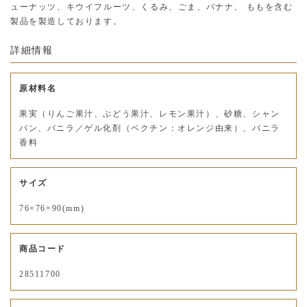
ューナッツ、キウイフルーツ、くるみ、ごま、バナナ、 ももを含む
製品を製造しております。
詳細情報
原材料名
果実（りんご果汁、ぶどう果汁、レモン果汁）、砂糖、シャン
パン、バニラ／ゲル化剤（ペクチン：オレンジ由来）、バニラ
香料
サイズ
76×76×90(mm)
商品コード
28511700