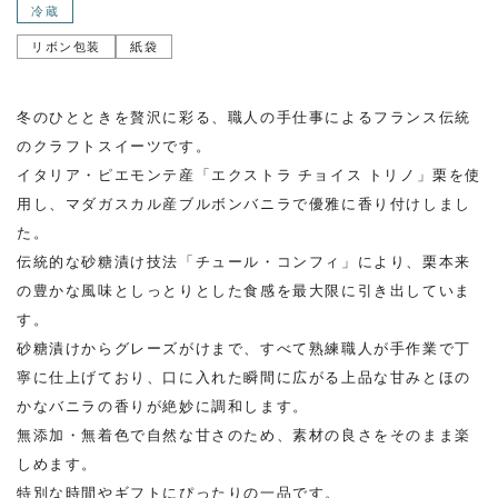
冷蔵
リボン包装
紙袋
冬のひとときを贅沢に彩る、職人の手仕事によるフランス伝統
のクラフトスイーツです。
イタリア・ピエモンテ産「エクストラ チョイス トリノ」栗を使
用し、マダガスカル産ブルボンバニラで優雅に香り付けしまし
た。
伝統的な砂糖漬け技法「チュール・コンフィ」により、栗本来
の豊かな風味としっとりとした食感を最大限に引き出していま
す。
砂糖漬けからグレーズがけまで、すべて熟練職人が手作業で丁
寧に仕上げており、口に入れた瞬間に広がる上品な甘みとほの
かなバニラの香りが絶妙に調和します。
無添加・無着色で自然な甘さのため、素材の良さをそのまま楽
しめます。
特別な時間やギフトにぴったりの一品です。