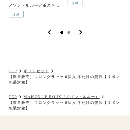
冷蔵
メゾン・ルルー定番のキャラメルを薄くのばし、チョコレートをコーティングしたキャラメルバー。人気の5フレーバーをセットにしたアソートです。 【セット内容】C.B.S.® / ショコラ / カシス / オレンジジンジャー / タタン ×1
冷蔵
TOP
ギフトセット
【数量販売】マロングラッセ 6個入 冬だけの贅沢【リボン
包装対象】
TOP
MAISON LE ROUX（メゾン・ルルー）
【数量販売】マロングラッセ 6個入 冬だけの贅沢【リボン
包装対象】