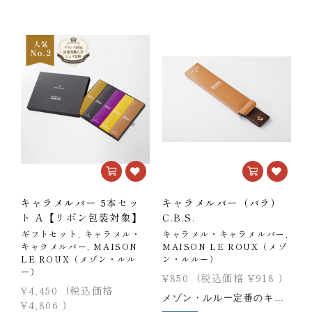
キャラメルバー 5本セッ
キャラメルバー（バラ）
ト A【リボン包装対象】
C.B.S.
ギフトセット, キャラメル・
キャラメル・キャラメルバー,
ギ
キャラメルバー, MAISON
MAISON LE ROUX（メゾ
M
LE ROUX（メゾン・ルル
ン・ルルー）
ー）
¥850
(税込価格
¥918
)
¥
¥4,450
(税込価格
¥
メゾン・ルルー定番のキャラメルを薄くのばし、チョコレートをコーティング。塩バターキャラメルとチョコレートのハーモニーをお愉しみください。 【セット内容】C.B.S. ×1
¥4,806
)