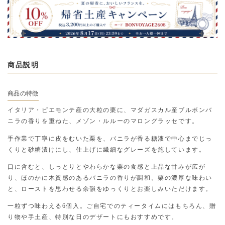
商品説明
商品の特徴
イタリア・ピエモンテ産の大粒の栗に、マダガスカル産ブルボンバ
ニラの香りを重ねた、メゾン・ルルーのマロングラッセです。
手作業で丁寧に皮をむいた栗を、バニラが香る糖液で中心までじっ
くりと砂糖漬けにし、仕上げに繊細なグレーズを施しています。
口に含むと、しっとりとやわらかな栗の食感と上品な甘みが広が
り、ほのかに木質感のあるバニラの香りが調和。栗の濃厚な味わい
と、ローストを思わせる余韻をゆっくりとお楽しみいただけます。
一粒ずつ味わえる6個入。ご自宅でのティータイムにはもちろん、贈
り物や手土産、特別な日のデザートにもおすすめです。